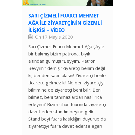
SARI ÇIZMELI FUARCI MEHMET
AĞA ILE ZIYARETÇININ GIZEMLI
İLIŞKISI – VIDEO
On 17 Mayıs 2020
Sarı Çizmeli Fuarcı Mehmet Ağa şöyle
bir bakmış bizim patrona, bıyık
altından gülmüş! “Beyyim, Patron
Beyyim!” demiş “Ziyaretçi benim değil
ki, benden satın alasın! Ziyaretçi benle
ticarete gelmez ki! Ne ben ziyaretçiyi
bilirim ne de ziyaretçi beni bilir. Beni
bilmez, beni tanımazlardan nasıl rica
edeyim? Bizim cihan fuarında ziyaretçi
davet eden standın beyine gelir!
Stand beyi fuara katıldığını duyurup da
ziyaretçiyi fuara davet ederse eğer!