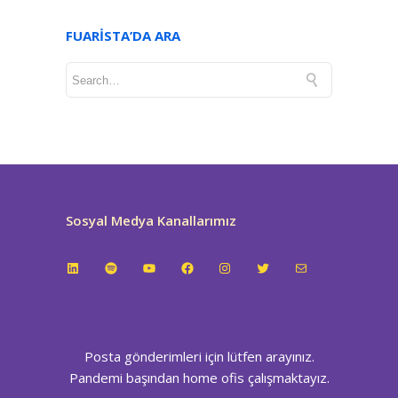
FUARISTA’DA ARA
Sosyal Medya Kanallarımız
LinkedIn
Spotify
YouTube
Facebook
Instagram
Twitter
E-posta
Posta gönderimleri için lütfen arayınız.
Pandemi başından home ofis çalışmaktayız.