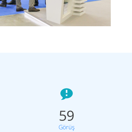
5
9
Görüş