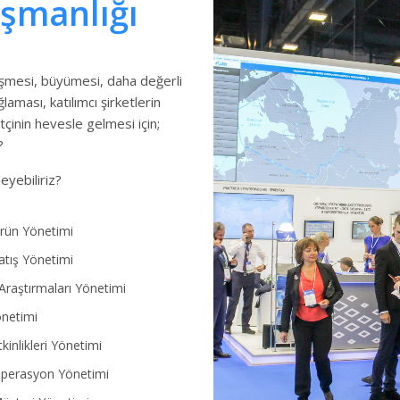
ışmanlığı
lişmesi, büyümesi, daha değerli
aması, katılımcı şirketlerin
etçinin hevesle gelmesi için;
?
eyebiliriz?
rün Yönetimi
atış Yönetimi
Araştırmaları Yönetimi
önetimi
kinlikleri Yönetimi
perasyon Yönetimi