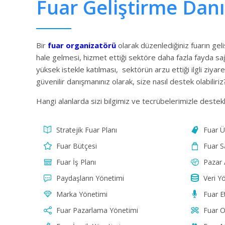
Fuar Geliştirme Dan
Bir
fuar organizatörü
olarak düzenlediğiniz fuarın ge
hale gelmesi, hizmet ettiği sektöre daha fazla fayda sağl
yüksek istekle katılması, sektörün arzu ettiği ilgli ziyar
güvenilir danışmanınız olarak, size nasıl destek olabiliriz
Hangi alanlarda sizi bilgimiz ve tecrübelerimizle destekl
Stratejik Fuar Planı
Fuar Ü
Fuar Bütçesi
Fuar S
Fuar İş Planı
Pazar 
Paydaşların Yönetimi
Veri Y
Marka Yönetimi
Fuar Et
Fuar Pazarlama Yönetimi
Fuar O