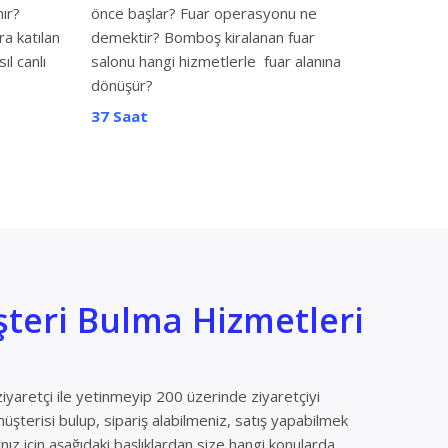
nır?
önce başlar? Fuar operasyonu ne
ra katılan
demektir? Bomboş kiralanan fuar
sıl canlı
salonu hangi hizmetlerle fuar alanına
dönüşür?
37 Saat
teri Bulma Hizmetleri
yaretçi ile yetinmeyip 200 üzerinde ziyaretçiyi
müşterisi bulup, sipariş alabilmeniz, satış yapabilmek
ız için aşağıdaki başlıklardan size hangi konularda