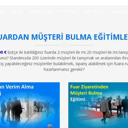
TA
BLOG
VIDEO-BLOG
PODCAST
EĞITIMLER
DANIŞMA
UARDAN MÜŞTERI BULMA EĞITIMLE
00 €
bütçe ile katıldığınız fuarda 2 müşteri ile mi 20 müşteri ile mi tan
sınız? Standınızda 200 üzerinde müşteri ile tanışmak ve aralarından ihr
tış yapabileceğiniz müşteriler bulabilmek, sipariş alabilmek için fuara na
hazırlanmanız gerekir?