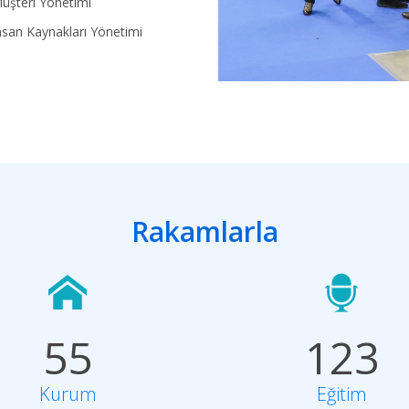
üşteri Yönetimi
nsan Kaynakları Yönetimi
Rakamlarla
5
5
1
2
3
Kurum
Eğitim