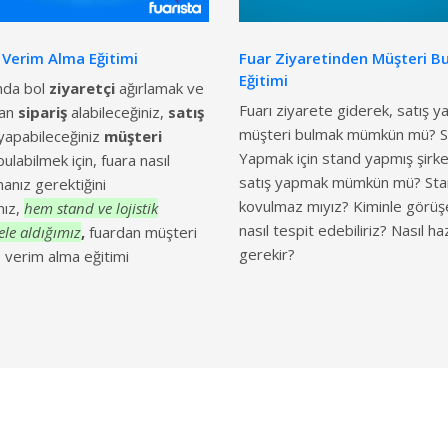
 Verim Alma Eğitimi
Fuar Ziyaretinden Müşteri B
Eğitimi
ında bol
ziyaretçi
ağırlamak ve
Fuarı ziyarete giderek, satış 
dan
sipariş
alabileceğiniz,
satış
müşteri bulmak mümkün mü? S
yapabileceğiniz
müşteri
Yapmak için stand yapmış şirke
bulabilmek için, fuara nasıl
satış yapmak mümkün mü? Sta
anız gerektiğini
kovulmaz mıyız? Kiminle görüş
mız,
hem stand ve lojistik
nasıl tespit edebiliriz? Nasıl h
ele aldığımız
,
fuardan müşteri
gerekir?
 verim alma eğitimi