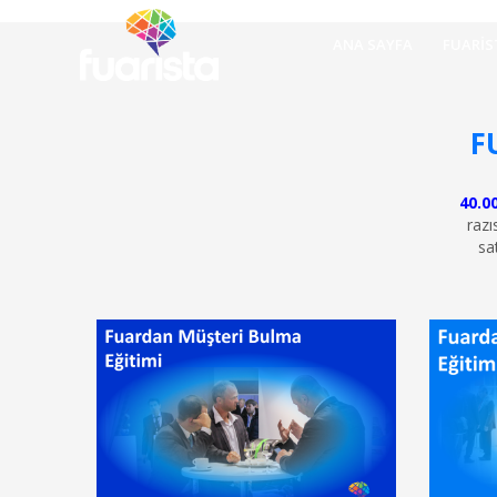
ANA SAYFA
FUARIS
F
40.0
razı
sa