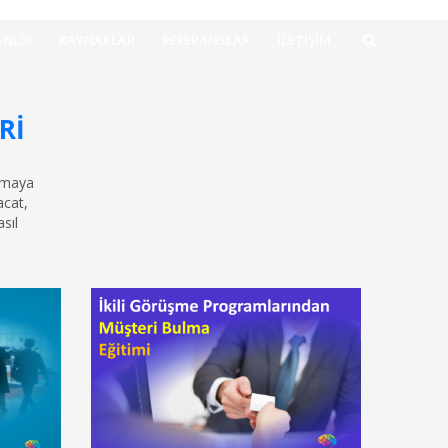
NLIK
KAYNAKLAR
REFERANSLAR
İLETIŞIM
RI
ışmaya
acat,
sıl