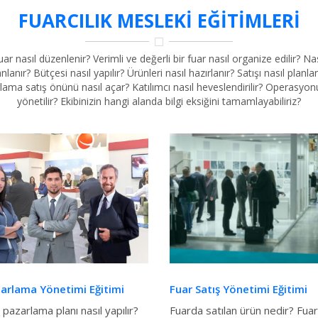
FUARCILIK MESLEKI EĞITIMLERI
uar nasıl düzenlenir? Verimli ve değerli bir fuar nasıl organize edilir? Nas
anlanır? Bütçesi nasıl yapılır? Ürünleri nasıl hazırlanır? Satışı nasıl planlan
lama satış önünü nasıl açar? Katılımcı nasıl heveslendirilir? Operasyonu
yönetilir? Ekibinizin hangi alanda bilgi eksiğini tamamlayabiliriz?
arlama Yönetimi Eğitimi
Fuar Satış Yönetimi Eğitimi
n pazarlama planı nasıl yapılır?
Fuarda satılan ürün nedir? Fua