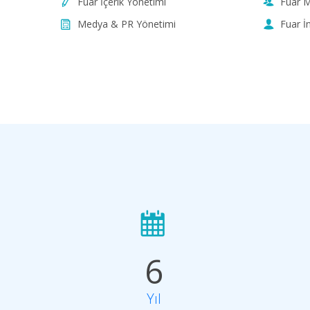
Fuar İçerik Yönetimi
Fuar M
Medya & PR Yönetimi
Fuar İ
6
Yıl