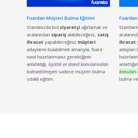
Fuardan Müşteri Bulma Eğitimi
Fuardan
Standınızda bol
ziyaretçi
ağırlamak ve
Stantlar
aralarından
sipariş
alabileceğiniz,
satış
araların
ihracat
yapabileceğiniz
müşteri
ihracat
adaylarını bulabilmek amacıyla, fuara
adayları 
nasıl hazırlanmanız gerektiğinin
hazırlanm
anlatıldığı,
lojistik ve stand konularından
anlattığı
bahsedilmeyen
sadece müşteri bulma
konuları 
odaklı eğitim.
bulma ve