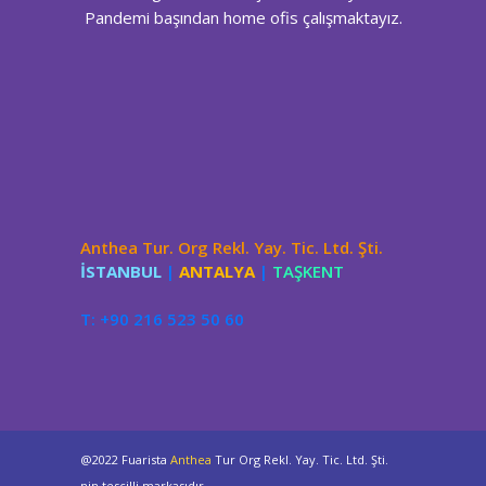
Pandemi başından home ofis çalışmaktayız.
Anthea Tur. Org Rekl. Yay. Tic. Ltd. Şti.
İSTANBUL
|
ANTALYA
|
TAŞKENT
T: +90 216 523 50 60
@2022 Fuarista
Anthea
Tur Org Rekl. Yay. Tic. Ltd. Şti.
nin tescilli markasıdır