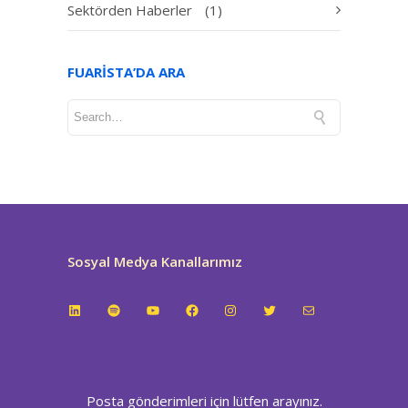
Sektörden Haberler
(1)
FUARISTA’DA ARA
Sosyal Medya Kanallarımız
LinkedIn
Spotify
YouTube
Facebook
Instagram
Twitter
E-posta
Posta gönderimleri için lütfen arayınız.