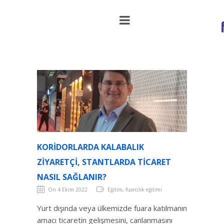
Koridorlarda kalabalık ziyaretçi,
stantlarda ticaret nasıl sağlanır?
KORIDORLARDA KALABALIK
ZIYARETÇI, STANTLARDA TICARET
NASIL SAĞLANIR?
On 4 Ekim 2022
Eğitim, fuarcılık eğitimi
Yurt dışında veya ülkemizde fuara katılmanın
amacı ticaretin gelişmesini, canlanmasını