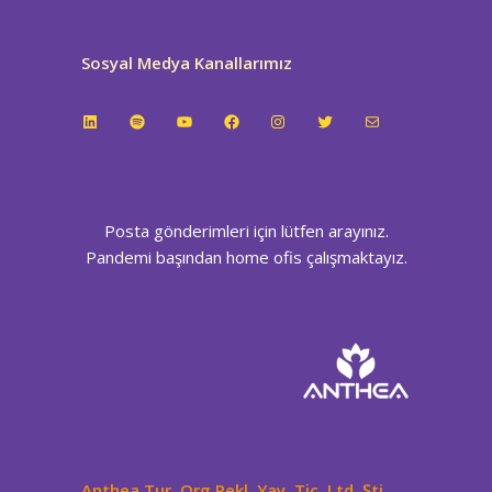
Sosyal Medya Kanallarımız
LinkedIn
Spotify
YouTube
Facebook
Instagram
Twitter
E-posta
Posta gönderimleri için lütfen arayınız.
Pandemi başından home ofis çalışmaktayız.
Anthea Tur. Org Rekl. Yay. Tic. Ltd. Şti.