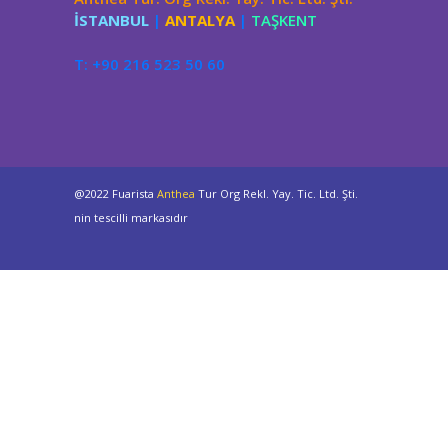
İSTANBUL
|
ANTALYA
|
TAŞKENT
T: +90 216 523 50 60
@2022 Fuarista
Anthea
Tur Org Rekl. Yay. Tic. Ltd. Şti.
nin tescilli markasıdır