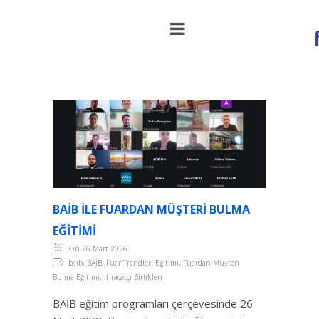
BAİB ile Fuardan Müşteri Bulma Eğitimi
BAİB ILE FUARDAN MÜŞTERI BULMA
EĞITIMI
On 26 Mart 2026
baib, BAİB, Fuar Trendleri Eğitimi, Fuardan Müşteri
Bulma Eğitimi, İhracatçı Birlikleri
BAİB eğitim programları çerçevesinde 26