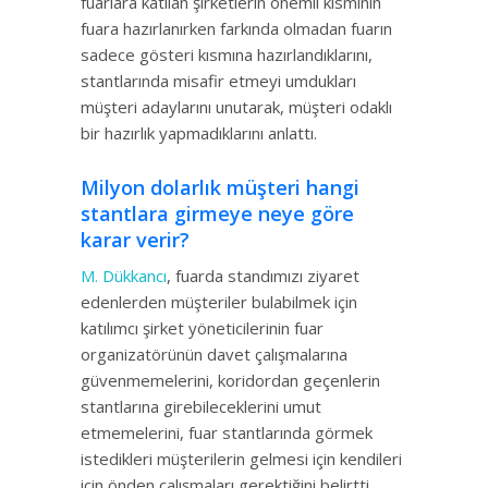
fuarlara katılan şirketlerin önemli kısmının
fuara hazırlanırken farkında olmadan fuarın
sadece gösteri kısmına hazırlandıklarını,
stantlarında misafir etmeyi umdukları
müşteri adaylarını unutarak, müşteri odaklı
bir hazırlık yapmadıklarını anlattı.
Milyon dolarlık müşteri hangi
stantlara girmeye neye göre
karar verir?
M. Dükkancı
, fuarda standımızı ziyaret
edenlerden müşteriler bulabilmek için
katılımcı şirket yöneticilerinin fuar
organizatörünün davet çalışmalarına
güvenmemelerini, koridordan geçenlerin
stantlarına girebileceklerini umut
etmemelerini, fuar stantlarında görmek
istedikleri müşterilerin gelmesi için kendileri
için önden çalışmaları gerektiğini belirtti.