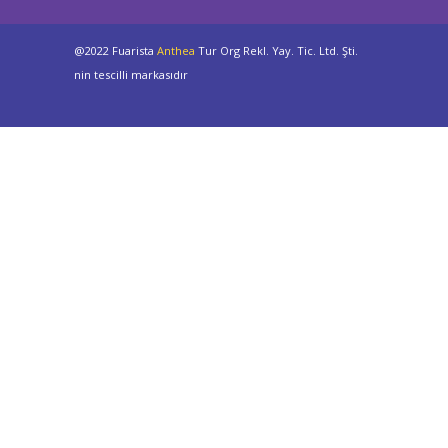
@2022 Fuarista
Anthea
Tur Org Rekl. Yay. Tic. Ltd. Şti.
nin tescilli markasıdır