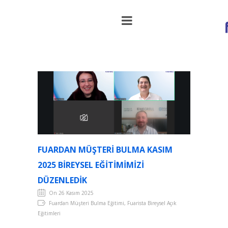
Fuardan Müşteri Bulma Kasım 2025
Bireysel Eğitimimizi Düzenledik
FUARDAN MÜŞTERI BULMA KASIM
2025 BIREYSEL EĞITIMIMIZI
DÜZENLEDIK
On 26 Kasım 2025
Fuardan Müşteri Bulma Eğitimi, Fuarista Bireysel Açık
Eğitimleri