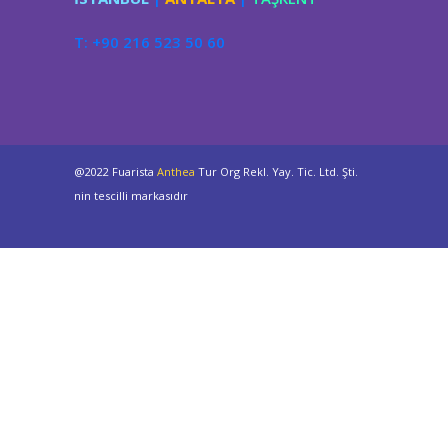
T: +90 216 523 50 60
@2022 Fuarista
Anthea
Tur Org Rekl. Yay. Tic. Ltd. Şti.
nin tescilli markasıdır