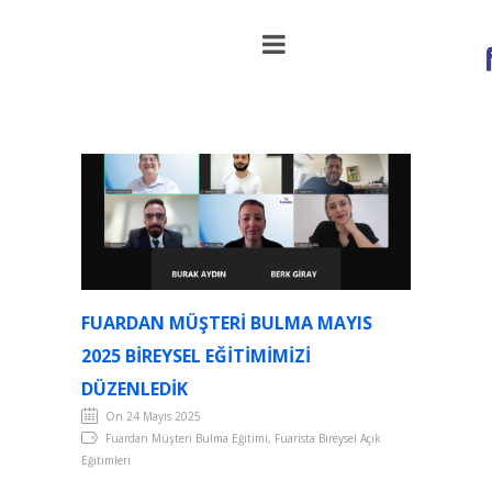
Fuardan Müşteri Bulma Mayıs 2025
Bireysel Eğitimimizi Düzenledik
FUARDAN MÜŞTERI BULMA MAYIS
2025 BIREYSEL EĞITIMIMIZI
DÜZENLEDIK
On 24 Mayıs 2025
Fuardan Müşteri Bulma Eğitimi, Fuarista Bireysel Açık
Eğitimleri