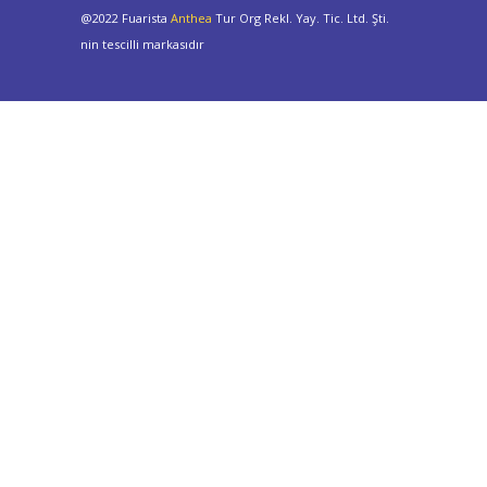
@2022 Fuarista
Anthea
Tur Org Rekl. Yay. Tic. Ltd. Şti.
nin tescilli markasıdır