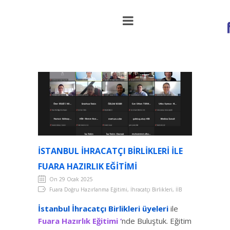
İstanbul İhracatçı Birlikleri ile Fuara
Hazırlık Eğitimi
İSTANBUL İHRACATÇI BIRLIKLERI ILE
FUARA HAZIRLIK EĞITIMI
On 29 Ocak 2025
Fuara Doğru Hazırlanma Eğitimi, İhracatçı Birlikleri, İİB
İstanbul İhracatçı Birlikleri üyeleri
ile
Fuara Hazırlık Eğitimi ‘
nde Buluştuk. Eğitim