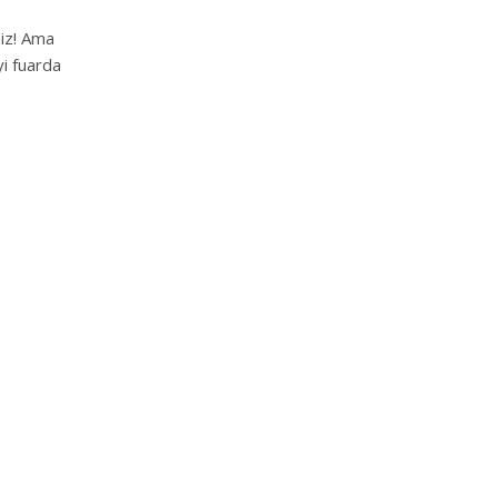
niz! Ama
yi fuarda