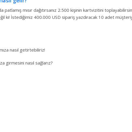
asıl gelir?
patlamış mısır dağıtırsanız 2.500 kişinin kartvizitini toplayabilirsi
değil ki! İstediğimiz 400.000 USD sipariş yazdıracak 10 adet müşteri
za nasıl getirtebiliriz!
a girmesini nasıl sağlarız?