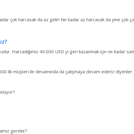
adar çok harcasak da az gelir! Ne kadar az harcasak da yine çok çok
ız?
orudur. Harcadığımız 40.000 USD yi geri kazanmak için ne kadar sat
000 lik müşteri ile devamında da çalışmaya devam ederiz diyenler
şünüyor?
amız gerekir?