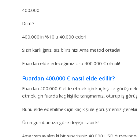
400.000 !
Di mi?
400.000’in %10 u 40.000 eder!
Sizin karlılığınızı siz bilirsiniz! Ama metod ortada!
Fuardan elde edeceğimiz ciro 400.000 € olmalı!
Fuardan 400.000 € nasıl elde edilir?
Fuardan 400.000 € elde etmek için kaç kişi ile görüşmek
etmek için fuarda kaç kişi ile tanışmamız, oturup iş g
Bunu elde edebilmek için kaç kişi ile görüşmemiz gereki
Ürün gurubunuza göre değişir tabii ki!
Ama varsayalım ki bir siparişiniz 40.000 USD düzeyinde