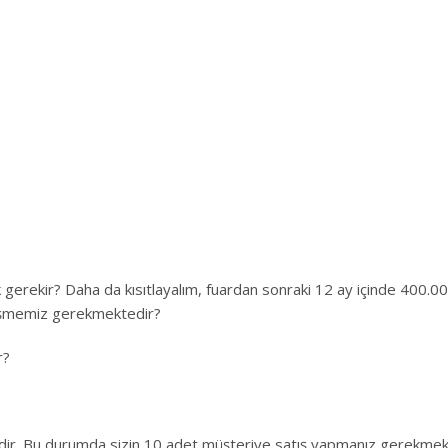
 gerekir? Daha da kısıtlayalım, fuardan sonraki 12 ay içinde 400.0
örüşmemiz gerekmektedir?
r?
dir. Bu durumda sizin 10 adet müşteriye satış yapmanız gerekmekt