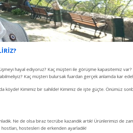
IRIZ?
örüşmeyi hayal ediyoruz? Kaç müşteri ile görüşme kapasitemiz var? 
labilmeliyiz? Kaç müşteri bulursak fuardan gerçek anlamda kar edebi
a köyde! Kimimiz bir sahilde! Kimimiz de işte güçte. Önümüz sonb
lanladık. Ne de olsa biraz tecrübe kazandık artık! Ürünlerimizi de z
e hostları, hostesleri de erkenden ayarladık!