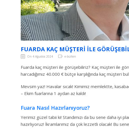
FUARDA KAÇ MÜŞTERI ILE GÖRÜŞEBIL
On 4 Ağustos 2024
e-bülten
Fuarda kaç müşteri ile görüşebiliriz? Kaç müşteri ile g
harcadığımız 40.000 € bütçe karşılığında kaç müşteri bu
Mevsim yaz! Havalar sıcak! Kimimiz memlektte, kasabad
– Ekim fuarlarına 1 aydan az kaldı!
Fuara Nasıl Hazırlanıyoruz?
Yerimiz güzel tabii ki! Standımızı da bu sene daha iyi p
hazırlıyoruz! İkramlarımız da çok lezzetli olacak! Bu sen