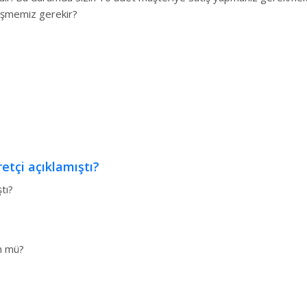
örüşmemiz gerekir?
etçi açıklamıştı?
tı?
n mü?