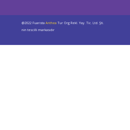
@2022 Fuarista
Anthea
Tur Org Rekl. Yay. Tic. Ltd. Şti.
nin tescilli markasıdır