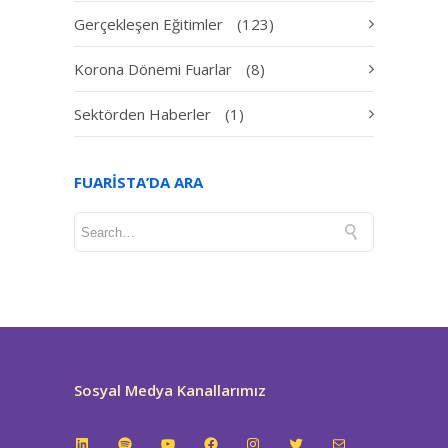
Gerçekleşen Eğitimler
(123)
Korona Dönemi Fuarlar
(8)
Sektörden Haberler
(1)
FUARISTA’DA ARA
Sosyal Medya Kanallarımız
LinkedIn
Spotify
YouTube
Facebook
Instagram
Twitter
E-posta