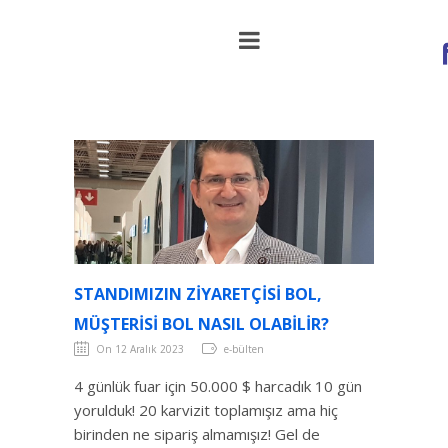
Standımızın ziyaretçisi bol, müşterisi bol
nasıl olabilir?
STANDIMIZIN ZIYARETÇISI BOL,
MÜŞTERISI BOL NASIL OLABILIR?
On 12 Aralık 2023
e-bülten
4 günlük fuar için 50.000 $ harcadık 10 gün
yorulduk! 20 karvizit toplamışız ama hiç
birinden ne sipariş almamışız! Gel de