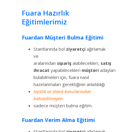
Fuara Hazırlık
Eğitimlerimiz
Fuardan Müşteri Bulma Eğitimi
Stantlarında bol
ziyaretçi
ağırlamak
ve
aralarından
sipariş
alabilecekleri,
satış
ihracat
yapabilecekleri
müşteri
adayları
bulabilmeleri için, fuara nasıl
hazırlanmaları gerektiğinin anlatıldığı
lojistik ve stand konularından
bahsedilmeyen
sadece müşteri bulma eğitim.
Fuardan Verim Alma Eğitimi
Stantlarında bol
ziyaretçi
ağırlamak