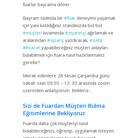
fuarlar bayrama döner.
Bayram tadında bir
#fuar
deneyimi yaşamak
için yani katıldığınız standınızda bol bol
#müşteri
kıvamında
#ziyaretçi
ağırlamak ve
aralarından
#sipariş
yazdıracak,
#satış
#ihracat
yapabileceğiniz müşteri adayları
bulabilmek için fuara nasıl hazırlanmanız
gerekir?
Merak edenlere 26 Nisan Çarşamba günü
sabah saat 09:30 – 12: 30 arasında zoom
üzerinden anlatıyorum. Bekleriz…
Sizi de Fuardan Müşteri Bulma
Eğitimlerine Bekliyoruz
Fuarda daha çok müşteriyi nasıl
bulabileceğinizi, öğrenip, uygulamak isteyen
şirket yöneticilerine küçük bir ücret