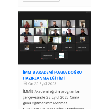
İMMİB AKADEMİ FUARA DOĞRU
HAZIRLANMA EĞITIMI
On 22 Eylül 2023
İMMİB Akademi eğitim programları
çerçevesinde 22 Eylül 2023 Cuma
günü eğitmenimiz Mehmet
DÜKKANCI "Fuara Doğru Hazırlanma