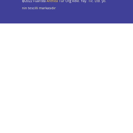
@2022 Fuarista
Anthea
Tur Org Rekl. Yay. Tic. Ltd. Şti.
nin tescilli markasıdır