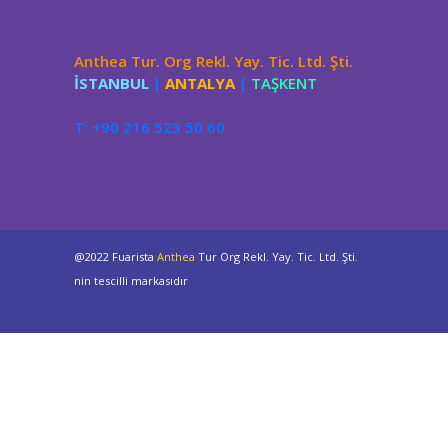
Anthea Tur. Org Rekl. Yay. Tic. Ltd. Şti.
İSTANBUL
|
ANTALYA
|
TAŞKENT
T: +90 216 523 50 60
@2022 Fuarista
Anthea
Tur Org Rekl. Yay. Tic. Ltd. Şti.
nin tescilli markasıdır