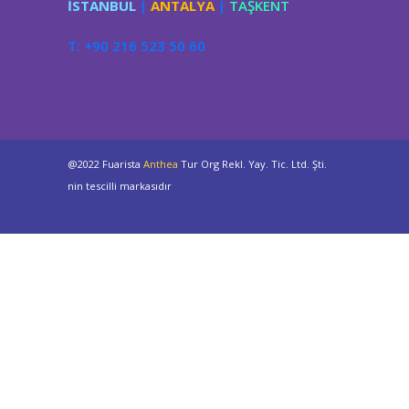
İSTANBUL
|
ANTALYA
|
TAŞKENT
T: +90 216 523 50 60
@2022 Fuarista
Anthea
Tur Org Rekl. Yay. Tic. Ltd. Şti.
nin tescilli markasıdır