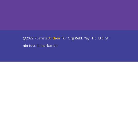
@2022 Fuarista
Anthea
Tur Org Rekl. Yay. Tic. Ltd. Şti.
nin tescilli markasıdır