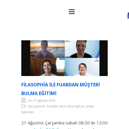
Filasophia ile Fuardan Müşteri Bulma
Eğitimi
FILASOPHIA ILE FUARDAN MÜŞTERI
BULMA EĞITIMI
On 21 Ağustos 2024
Danışmanlık, Fuardan Verim Alma Eğitimi, Şirket
Eğitimleri
21 Ağustos Çarşamba sabah 08:30 ile 12:00