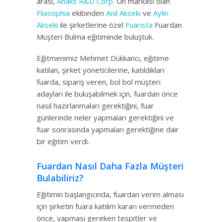
arası,
Anaks R&D Corp.
Un markası olan
Filasophia
ekibinden
Anıl Akseki
ve
Aylin
Akseki
ile şirketlerine özel
Fuarista
Fuardan
Müşteri Bulma eğitiminde buluştuk.
Eğitmenimiz Mehmet Dükkancı, eğitime
katılan, şirket yöneticilerine, katıldıkları
fuarda, sipariş veren, bol bol müşteri
adayları ile buluşabilmek için, fuardan önce
nasıl hazırlanmaları gerektiğini, fuar
günlerinde neler yapmaları gerektiğini ve
fuar sonrasında yapmaları gerektiğine dair
bir eğitim verdi.
Fuardan Nasıl Daha Fazla Müşteri
Bulabiliriz?
Eğitimin başlangıcında, fuardan verim alması
için şirketin fuara katılım kararı vermeden
önce, yapması gereken tespitler ve