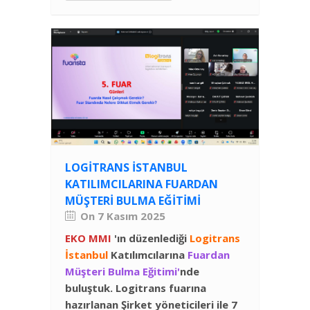
LOGITRANS İSTANBUL
KATILIMCILARINA FUARDAN
MÜŞTERI BULMA EĞITIMI
On 7 Kasım 2025
EKO MMI
'ın düzenlediği
Logitrans
İstanbul
Katılımcılarına
Fuardan
Müşteri Bulma Eğitimi'
nde
buluştuk. Logitrans fuarına
hazırlanan Şirket yöneticileri ile 7