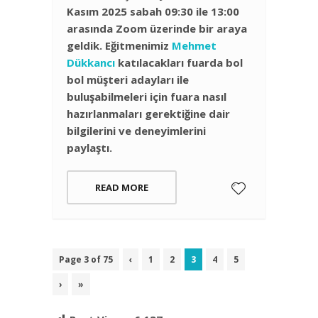
Kasım 2025 sabah 09:30 ile 13:00
arasında Zoom üzerinde bir araya
geldik. Eğitmenimiz
Mehmet
Dükkancı
katılacakları fuarda bol
bol müşteri adayları ile
buluşabilmeleri için fuara nasıl
hazırlanmaları gerektiğine dair
bilgilerini ve deneyimlerini
paylaştı.
READ MORE
Page 3 of 75
‹
1
2
3
4
5
›
»