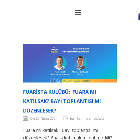
Fuarista Kulübü: Fuara mı katılsak? Bayi
toplantısı mı düzenlesek?
FUARISTA KULÜBÜ: FUARA MI
KATILSAK? BAYI TOPLANTISI MI
DÜZENLESEK?
On 27 Nisan 2024
fuar katılımcısı, podcast
Fuara mı katılsak? Bayi toplantısı mı
düzenlesek? Fuara katılmak mı daha etkili?