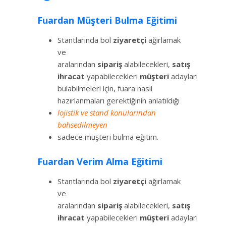
Fuardan Müşteri Bulma Eğitimi
Stantlarında bol
ziyaretçi
ağırlamak
ve
aralarından
sipariş
alabilecekleri,
satış
ihracat
yapabilecekleri
müşteri
adayları
bulabilmeleri için, fuara nasıl
hazırlanmaları gerektiğinin anlatıldığı
lojistik ve stand konularından
bahsedilmeyen
sadece müşteri bulma eğitim.
Fuardan Verim Alma Eğitimi
Stantlarında bol
ziyaretçi
ağırlamak
ve
aralarından
sipariş
alabilecekleri,
satış
ihracat
yapabilecekleri
müşteri
adayları