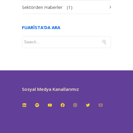
Sektörden Haberler
(1)
FUARISTA’DA ARA
Sosyal Medya Kanallarımız
LinkedIn
Spotify
YouTube
Facebook
Instagram
Twitter
E-posta