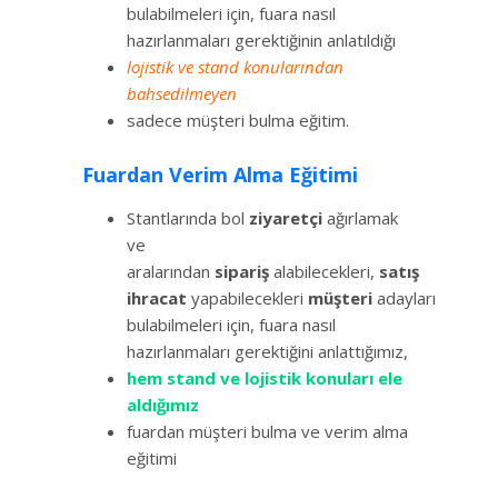
bulabilmeleri için, fuara nasıl
hazırlanmaları gerektiğinin anlatıldığı
lojistik ve stand konularından
bahsedilmeyen
sadece müşteri bulma eğitim.
Fuardan Verim Alma Eğitimi
Stantlarında bol
ziyaretçi
ağırlamak
ve
aralarından
sipariş
alabilecekleri,
satış
ihracat
yapabilecekleri
müşteri
adayları
bulabilmeleri için, fuara nasıl
hazırlanmaları gerektiğini anlattığımız,
hem stand ve lojistik konuları ele
aldığımız
fuardan müşteri bulma ve verim alma
eğitimi