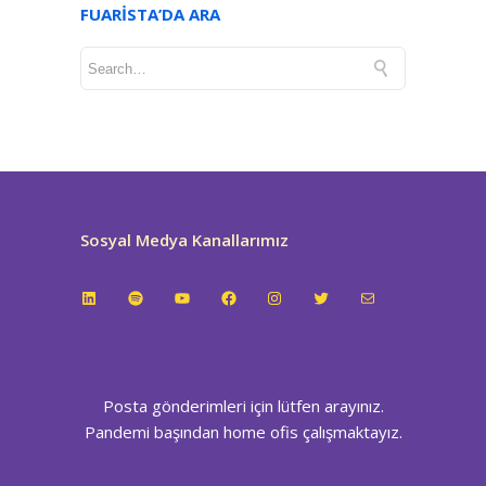
FUARISTA’DA ARA
Sosyal Medya Kanallarımız
LinkedIn
Spotify
YouTube
Facebook
Instagram
Twitter
E-posta
Posta gönderimleri için lütfen arayınız.
Pandemi başından home ofis çalışmaktayız.