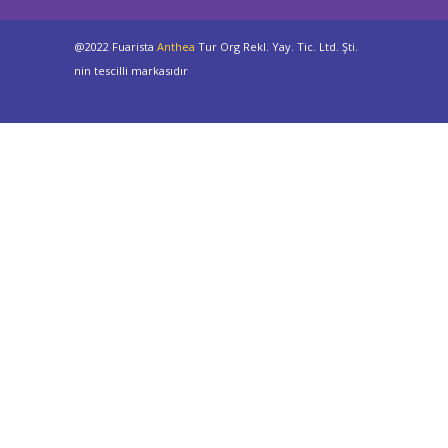
@2022 Fuarista
Anthea
Tur Org Rekl. Yay. Tic. Ltd. Şti.
nin tescilli markasıdır