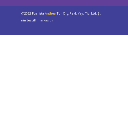
@2022 Fuarista
Anthea
Tur Org Rekl. Yay. Tic. Ltd. Şti.
nin tescilli markasıdır