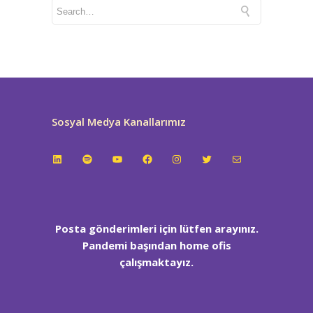
Sosyal Medya Kanallarımız
LinkedIn
Spotify
YouTube
Facebook
Instagram
Twitter
E-posta
Posta gönderimleri için lütfen arayınız.
Pandemi başından home ofis
çalışmaktayız.