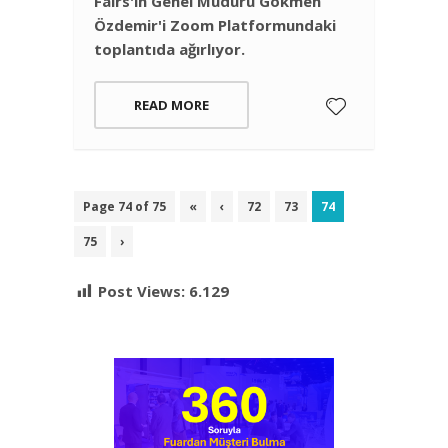
Fairs'in Genel Müdürü Gökmen
Özdemir'i Zoom Platformundaki
toplantıda ağırlıyor.
READ MORE
Page 74 of 75
«
‹
72
73
74
75
›
Post Views:
6.129