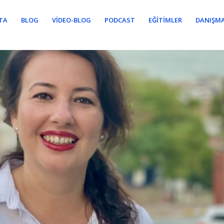
TA
BLOG
VIDEO-BLOG
PODCAST
EĞITIMLER
DANIŞMA