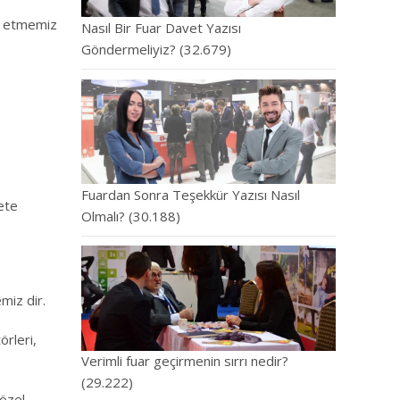
na etmemiz
Nasıl Bir Fuar Davet Yazısı
Göndermeliyiz?
(32.679)
Fuardan Sonra Teşekkür Yazısı Nasıl
ete
Olmalı?
(30.188)
miz dir.
örleri,
Verimli fuar geçirmenin sırrı nedir?
(29.222)
 özel