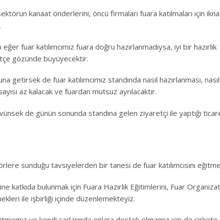
sektörün kanaat önderlerini, öncü firmaları fuara katılmaları için ik
.
eğer fuar katılımcımız fuara doğru hazırlanmadıysa, iyi bir hazırlık
tçe gözünde büyüyecektir.
nuna getirsek de fuar katılımcımız standında nasıl hazırlanması, nasıl
ayısı az kalacak ve fuardan mutsuz ayrılacaktır.
vünsek de günün sonunda standına gelen ziyaretçi ile yaptığı ticar
örlere sunduğu tavsiyelerden bir tanesi de fuar katılımcısını eğitme
ne katkıda bulunmak için Fuara Hazırlık Eğitimlerini, Fuar Organizat
ekleri ile işbirliği içinde düzenlemekteyiz.
eğitmemiz ve kendi şarlarında onlara destek olmamız için de şirkete