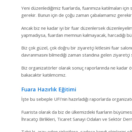
Yeni düzenlediğimiz fuarlarda, fuarımıza katılmaları için 
gerekir. Bunun için de çoğu zaman çabalamamız gerekir
Ancak biz ne kadar iyi bir fuar düzenlersek düzenleyelim 
yapmadıysa, fuardan memnun kalmayacak, harcadığı bü
Biz çok güzel, çok doğru bir ziyaretçi kitlesini fuar salo
davranmasını bilmediği zaman standına gelen ziyaretçi s
Biz organizatörler olarak sonuç raporlarında ne kadar ö
bakacaktır katılımcımız.
Fuara Hazırlık Eğitimi
İşte bu sebeple UFI’nin hazırladığı raporlarda organizat
Fuarista olarak da biz de ülkemizdeki fuarların büyümesi
İhracatçı Birlikleri, Ticaret Sanayi Odaları ve Sektör Dern
Tabii ki, arzu eden şirketlere, sadece kendi ekiplerini 