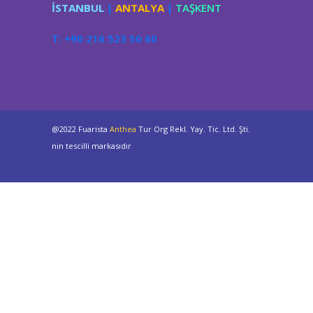
İSTANBUL
|
ANTALYA
|
TAŞKENT
T: +90 216 523 50 60
@2022 Fuarista
Anthea
Tur Org Rekl. Yay. Tic. Ltd. Şti.
nin tescilli markasıdır