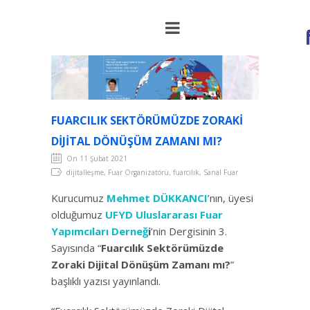
FUARCILIK SEKTÖRÜMÜZDE ZORAKI
DIJITAL DÖNÜŞÜM ZAMANI MI?
On 11 Şubat 2021
dijitalleşme, Fuar Organizatörü, fuarcılık, Sanal Fuar
Kurucumuz
Mehmet DÜKKANCI
’nın, üyesi
olduğumuz
UFYD Uluslararası Fuar
Yapımcıları Derneğ
i
’nin Dergisinin 3.
Sayısında “
Fuarcılık Sektörümüzde
Zoraki Dijital Dönüşüm Zamanı mı?
”
başlıklı yazısı yayınlandı.